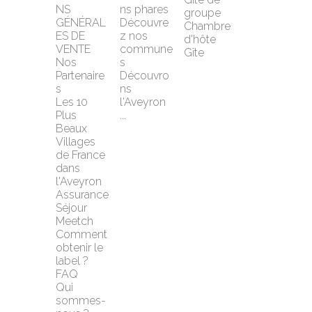
NS 
ns phares
groupe
GÉNÉRAL
Découvre
Chambre 
ES DE 
z nos 
d'hôte
VENTE
commune
Gîte
Nos 
s
Partenaire
Découvro
s
ns 
Les 10 
l'Aveyron 
Plus 
...
Beaux 
Villages 
de France 
dans 
l'Aveyron
Assurance 
Séjour 
Meetch
Comment 
obtenir le 
label ?
FAQ
Qui 
sommes-