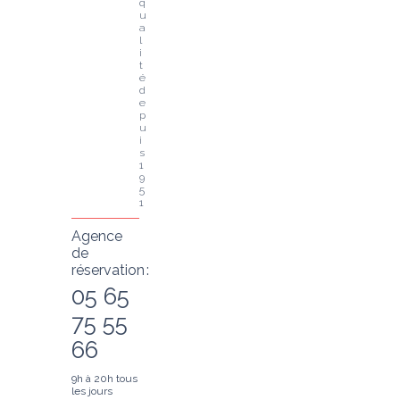
q
u
a
l
i
t
é 
d
e
p
u
i
s 
1
9
5
1
Agence
de
réservation :
05 65
75 55
66
9h à 20h tous
les jours