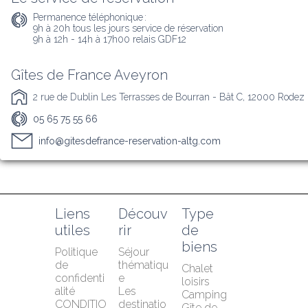
Permanence téléphonique :
9h à 20h tous les jours service de réservation 

9h à 12h - 14h à 17h00 relais GDF12
Gîtes de France Aveyron
2 rue de Dublin Les Terrasses de Bourran - Bât C, 12000 Rodez
05 65 75 55 66
info@gitesdefrance-reservation-altg.com
Liens 
Découv
Type 
utiles
rir
de 
biens
Politique 
Séjour 
de 
thématiqu
Chalet 
confidenti
e
loisirs
alité
Les 
Camping
CONDITIO
destinatio
Gîte de 